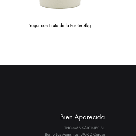
Yogur con Fruta de la Pasión 4kg
Bien Aparecida
THOMAS SALCINES SL.
Barrio Las Marismas, 39762 Carasa