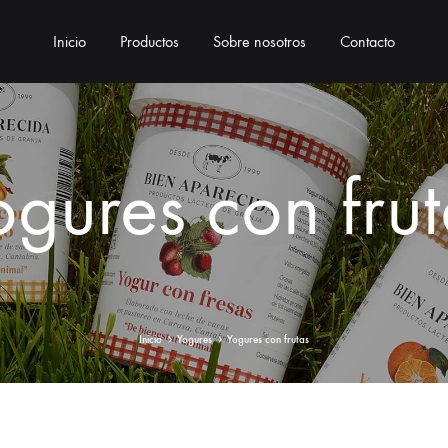
Inicio
Productos
Sobre nosotros
Contacto
ogures con frut
Inicio
Yogures
Yogures con frutas