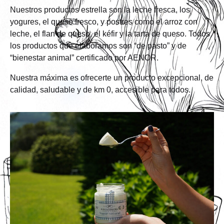
Nuestros productos estrella son la leche fresca, los
yogures, el queso fresco, y postres como el arroz con
leche, el flan de queso, el kéfir y la tarta de queso. Todos
los productos que elaboramos son “de pasto” y de
“bienestar animal” certificado por AENOR.
Nuestra máxima es ofrecerte un producto excepcional, de
calidad, saludable y de km 0, accesible para todos.