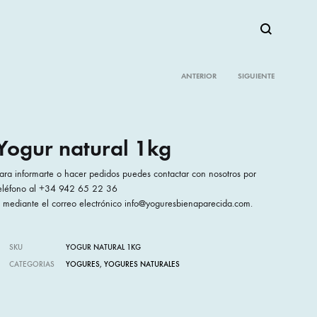
Buscar
ANTERIOR
SIGUIENTE
Product
navigation
Yogur natural 1kg
ara informarte o hacer pedidos puedes contactar con nosotros por
eléfono al +34 942 65 22 36
 mediante el correo electrónico info@yoguresbienaparecida.com.
SKU
YOGUR NATURAL 1KG
CATEGORIAS
YOGURES
,
YOGURES NATURALES