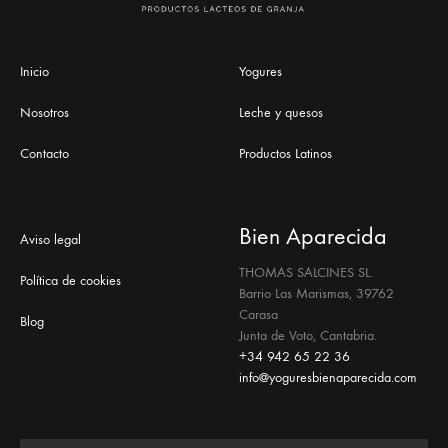
Inicio
Yogures
Nosotros
Leche y quesos
Contacto
Productos Latinos
Bien Aparecida
Aviso legal
THOMAS SALCINES SL.
Política de cookies
Barrio Las Marismas, 39762
Carasa
Blog
Junta de Voto, Cantabria.
+34 942 65 22 36
info@yoguresbienaparecida.com